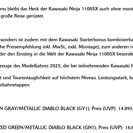
ems bleibt das Heck der Kawasaki Ninja 1100SX auch ohne montie
große Reise gerüstet.
, sondern ist zudem mit dem Kawasaki Starterbonus kombinierbar
he Preisempfehlung inkl. MwSt., exkl. Montage), zum anderen r
 der den Einstieg in die Welt der Kawasaki Ninja 1100SX besonde
hrzeuge des Modelljahres 2025, die bei teilnehmenden Kawasaki H
 und Tourentauglichkeit auf höchstem Niveau. Leistungsstark, ko
tobahnetappen.
RAY/METALLIC DIABLO BLACK (GY1); Preis (UVP): 14.895 Eur
 GREEN/METALLIC DIABLO BLACK (GN1); Preis (UVP): 16.645 