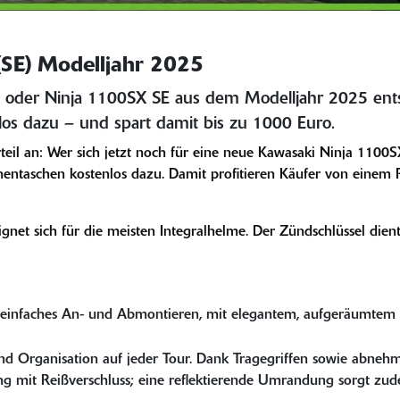
 (SE) Modelljahr 2025
X oder Ninja 1100SX SE aus dem Modelljahr 2025 ents
los dazu – und spart damit bis zu 1000 Euro.
vorteil an: Wer sich jetzt noch für eine neue Kawasaki Ninja 1
nnentaschen kostenlos dazu. Damit profitieren Käufer von einem 
net sich für die meisten Integralhelme. Der Zündschlüssel dient 
 einfaches An- und Abmontieren, mit elegantem, aufgeräumtem D
d Organisation auf jeder Tour. Dank Tragegriffen sowie abnehm
ung mit Reißverschluss; eine reflektierende Umrandung sorgt zude