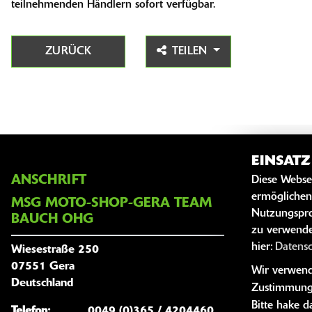
teilnehmenden Händlern sofort verfügbar.
ZURÜCK
TEILEN
EINSAT
ANSCHRIFT
ÖFFNUNG
Diese Webse
ermöglichen
MSG MOTO-SHOP-GERA TEAM
Nutzungspro
Öffnun
BAUCH OHG
zu verwende
Montag:
hier:
Datens
Wiesestraße 250
Dienstag:
07551 Gera
Wir verwende
Deutschland
Mittwoch:
Zustimmung
Bitte hake 
Donnersta
Telefon:
0049 (0)365 / 4204460