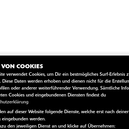
Z VON COOKIES
SZEITEN
WEITERE 
ite verwendet Cookies, um Dir ein bestmögliches Surf-Erlebnis 
. Diese Daten werden erhoben und dienen nicht für die Erstellu
Kawasaki News
filen oder anderer weiterführender Verwendung. Sämtliche Inf
gszeiten
Kawasaki Hand
ten Cookies und eingebundenen Diensten findest du
09:00 - 18:00
Kawasaki Bekle
chutzerklärung
09:00 - 18:00
Kawasaki Merc
n auf dieser Website folgende Dienste, welche erst nach deiner
09:00 - 18:00
 eingebunden werden.
dazu den jeweiligen Dienst an und klicke auf Übernehmen:
g:
09:00 - 18:00