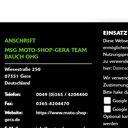
EINSAT
ANSCHRIFT
ÖFFNUNG
Diese Webse
ermöglichen
MSG MOTO-SHOP-GERA TEAM
Nutzungspro
Öffnun
BAUCH OHG
zu verwende
Montag:
hier:
Datens
Wiesestraße 250
Dienstag:
07551 Gera
Wir verwende
Deutschland
Mittwoch:
Zustimmung
Bitte hake 
Donnersta
Telefon:
0049 (0)365 / 4204460
Google 
Freitag:
Fax:
0365-4204470
Google
Samstag:
Website:
https://www.moto-shop-
Optional kan
gera.de
Sonntag:
werden