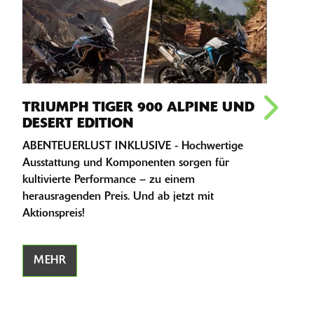
TRIUMPH TIGER 900 ALPINE UND
DESERT EDITION
TRI
ABENTEUERLUST INKLUSIVE - Hochwertige
TRIU
Ausstattung und Komponenten sorgen für
näch
kultivierte Performance – zu einem
– un
herausragenden Preis. Und ab jetzt mit
Aktionspreis!
M
MEHR